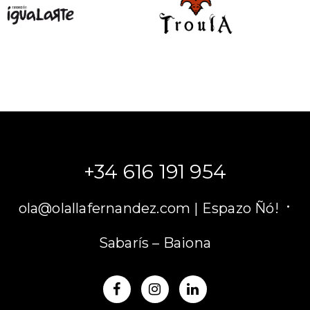
+34 616 191 954
·
ola@olallafernandez.com |
Espazo Ñó!
Sabarís – Baiona