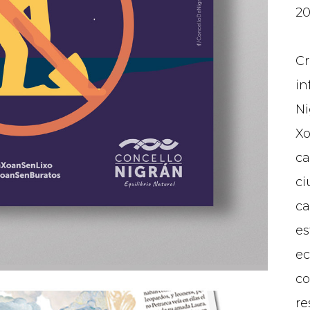
2
C
in
Ni
Xo
ca
ci
ca
es
ec
co
re