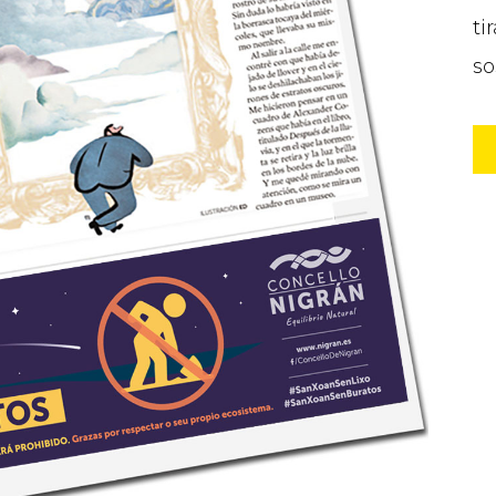
ti
so