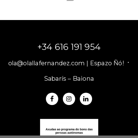
+34 616 191 954
·
ola@olallafernandez.com |
Espazo Ñó!
Sabarís – Baiona