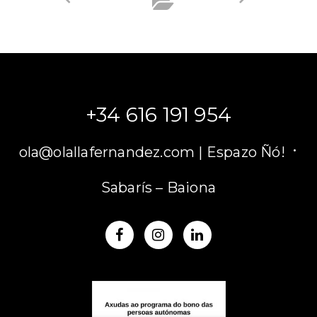
+34 616 191 954
·
ola@olallafernandez.com |
Espazo Ñó!
Sabarís – Baiona